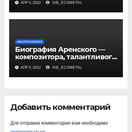
АПР 5, 2022
SIB_ECOMETAL
UNCATEGORISED
Биография Аренского —
композитора, талантливого
музыканта и педагога
АПР 5, 2022
SIB_ECOMETAL
Добавить комментарий
Для отправки комментария вам необходимо
авторизоваться
.