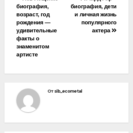
Навигация
биография,
биография, дети
по
возраст, год
и личная жизнь
записям
рождения —
популярного
удивительные
актера
факты о
знаменитом
артисте
От
sib_ecometal