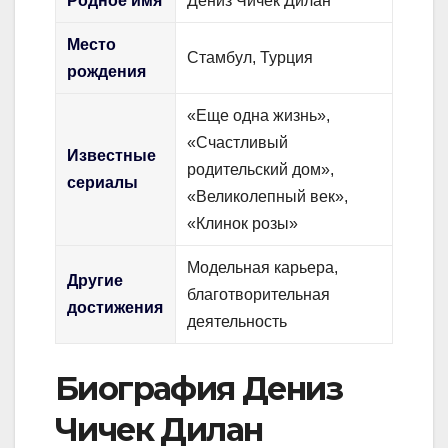
Родное имя
Дениз Чичек Дилан
Место
Стамбул, Турция
рождения
«Еще одна жизнь»,
«Счастливый
Известные
родительский дом»,
сериалы
«Великолепный век»,
«Клинок розы»
Модельная карьера,
Другие
благотворительная
достижения
деятельность
Биография Дениз
Чичек Дилан