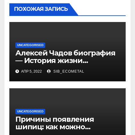
ПОХОЖАЯ ЗАПИСЬ
UNCATEGORISED
Алексей Чадов биография
— История жизни
российского актера
АПР 5, 2022
SIB_ECOMETAL
UNCATEGORISED
Причины появления
шипиц: как можно
заразиться вирусом