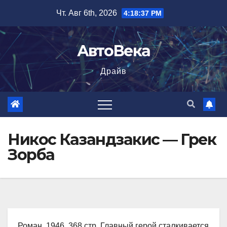
Перейти
Чт. Авг 6th, 2026
4:18:38 PM
к
содержимому
АвтоВека
Драйв
Никос Казандзакис — Грек
Зорба
Роман, 1946, 368 стр. Главный герой сталкивается