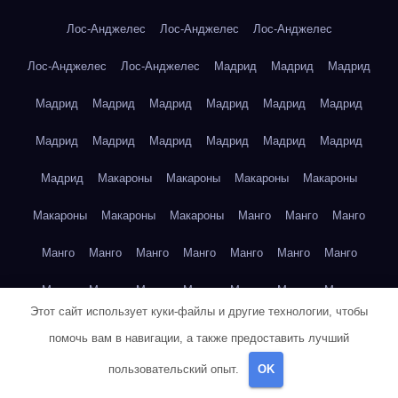
Лос-Анджелес
Лос-Анджелес
Лос-Анджелес
Лос-Анджелес
Лос-Анджелес
Мадрид
Мадрид
Мадрид
Мадрид
Мадрид
Мадрид
Мадрид
Мадрид
Мадрид
Мадрид
Мадрид
Мадрид
Мадрид
Мадрид
Мадрид
Мадрид
Макароны
Макароны
Макароны
Макароны
Макароны
Макароны
Макароны
Манго
Манго
Манго
Манго
Манго
Манго
Манго
Манго
Манго
Манго
Манго
Манго
Манго
Манго
Манго
Манго
Манго
Этот сайт использует куки-файлы и другие технологии, чтобы
Манго
Маргарет Митчелл — Унесённые ветром
помочь вам в навигации, а также предоставить лучший
Марк Твен — Приключения Тома Сойера
пользовательский опыт.
OK