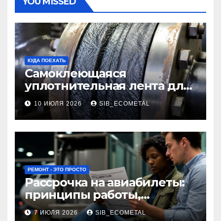
YOU MISSED
КУДА ПОЕХАТЬ
Самоклеющаяся
уплотнительная лента для
огнезащиты фланцевых
10 ИЮЛЯ 2026
SIB_ECOMETAL
соединений
РЕМОНТ - ЭТО ПРОСТО
Рассрочка на авиабилеты:
принципы работы,
требования и
7 ИЮЛЯ 2026
SIB_ECOMETAL
потенциальные риски