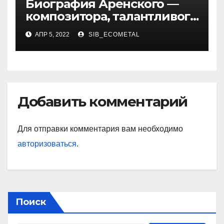
Биография Аренского —
композитора, талантливого
музыканта и педагога
АПР 5, 2022
SIB_ECOMETAL
Добавить комментарий
Для отправки комментария вам необходимо
авторизоваться
.
Поиск