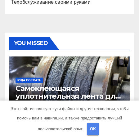
Техобслуживание своими руками
YOU MISSED
КУДА ПОЕХАТЬ
Самоклеющаяся
уплотнительная лента для
огнезащиты фланцевых
10 ИЮЛЯ 2026
SIB_ECOMETAL
Этот сайт использует куки-файлы и другие технологии, чтобы
соединений
помочь вам в навигации, а также предоставить лучший
пользовательский опыт.
OK