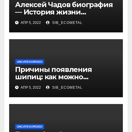
Алексей Чадов биография
— История жизни
российского актера
АПР 5, 2022
SIB_ECOMETAL
UNCATEGORISED
Причины появления
шипиц: как можно
заразиться вирусом
АПР 5, 2022
SIB_ECOMETAL
UNCATEGORISED