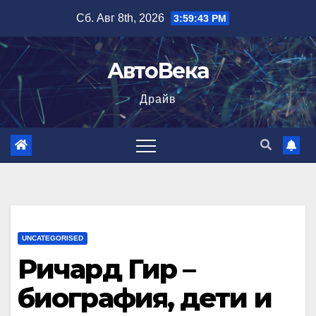
Перейти
Сб. Авг 8th, 2026
3:59:44 PM
к
содержимому
АвтоВека
Драйв
UNCATEGORISED
Ричард Гир –
биография, дети и