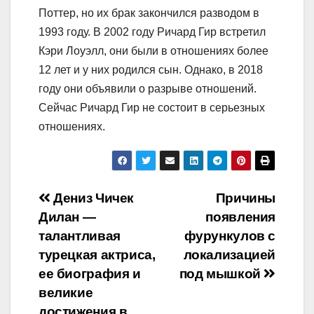
Поттер, но их брак закончился разводом в
1993 году. В 2002 году Ричард Гир встретил
Кэри Лоуэлл, они были в отношениях более
12 лет и у них родился сын. Однако, в 2018
году они объявили о разрыве отношений.
Сейчас Ричард Гир не состоит в серьезных
отношениях.
Навигация
Дениз Чичек
Причины
Дилан —
появления
по
талантливая
фурункулов с
записям
турецкая актриса,
локализацией
ее биография и
под мышкой
великие
достижения в