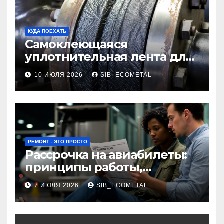
КУДА ПОЕХАТЬ
Самоклеющаяся
уплотнительная лента для
огнезащиты фланцевых
10 ИЮЛЯ 2026
SIB_ECOMETAL
соединений
РЕМОНТ - ЭТО ПРОСТО
Рассрочка на авиабилеты:
принципы работы,
требования и
7 ИЮЛЯ 2026
SIB_ECOMETAL
потенциальные риски