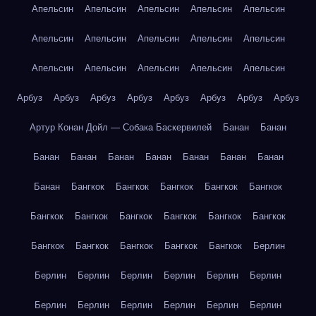
Апельсин
Апельсин
Апельсин
Апельсин
Апельсин
Апельсин
Апельсин
Апельсин
Апельсин
Апельсин
Апельсин
Апельсин
Апельсин
Апельсин
Апельсин
Арбуз
Арбуз
Арбуз
Арбуз
Арбуз
Арбуз
Арбуз
Арбуз
Артур Конан Дойл — Собака Баскервилей
Банан
Банан
Банан
Банан
Банан
Банан
Банан
Банан
Банан
Банан
Бангкок
Бангкок
Бангкок
Бангкок
Бангкок
Бангкок
Бангкок
Бангкок
Бангкок
Бангкок
Бангкок
Бангкок
Бангкок
Бангкок
Бангкок
Бангкок
Берлин
Берлин
Берлин
Берлин
Берлин
Берлин
Берлин
Берлин
Берлин
Берлин
Берлин
Берлин
Берлин