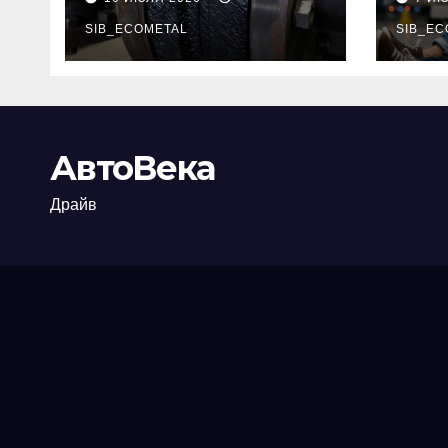
огнезащиты
тре
фланцевых
SIB_ECOMETAL
пот
SIB_EC
соединений
рис
АвтоВека
Драйв