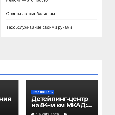
Ремонт — это просто
Советы автомобилистам
Техобслуживание своими руками
КУДА ПОЕХАТЬ
ения
Детейлинг-центр
на 84-м км МКАД:
рез
адрес и проезд
1 ИЮЛЯ 2026