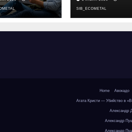
бования и
онлайн-курсы
енциальные
OMETAL
SIB_ECOMETAL
ки
Home
Авокадо
Агата Кристи — Убийство в «
Александр 
Александр Пуш
Александр Пуш