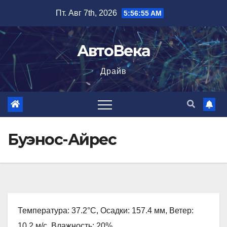
Перейти
Пт. Авг 7th, 2026
5:56:56 AM
к
содержимому
АвтоВека
Драйв
Буэнос-Айрес
Температура: 37.2°C, Осадки: 157.4 мм, Ветер:
10.2 м/с, Влажность: 20%