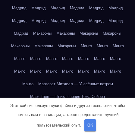
Мадрид
Мадрид
Мадрид
Мадрид
Мадрид
Мадрид
Мадрид
Мадрид
Мадрид
Мадрид
Мадрид
Мадрид
Мадрид
Макароны
Макароны
Макароны
Макароны
Макароны
Макароны
Макароны
Манго
Манго
Манго
Манго
Манго
Манго
Манго
Манго
Манго
Манго
Манго
Манго
Манго
Манго
Манго
Манго
Манго
Манго
Маргарет Митчелл — Унесённые ветром
Марк Твен — Приключения Тома Сойера
Этот сайт использует куки-файлы и другие технологии, чтобы
Марк Твен — Приключения Тома Сойера
помочь вам в навигации, а также предоставить лучший
Марк Твен — Приключения Тома Сойера
пользовательский опыт.
OK
Марк Твен — Приключения Тома Сойера