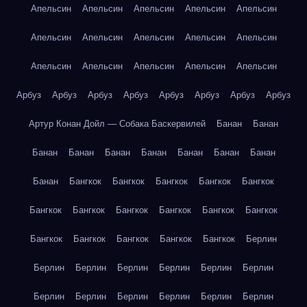
Апельсин
Апельсин
Апельсин
Апельсин
Апельсин
Апельсин
Апельсин
Апельсин
Апельсин
Апельсин
Апельсин
Апельсин
Апельсин
Апельсин
Апельсин
Арбуз
Арбуз
Арбуз
Арбуз
Арбуз
Арбуз
Арбуз
Арбуз
Артур Конан Дойл — Собака Баскервилей
Банан
Банан
Банан
Банан
Банан
Банан
Банан
Банан
Банан
Банан
Бангкок
Бангкок
Бангкок
Бангкок
Бангкок
Бангкок
Бангкок
Бангкок
Бангкок
Бангкок
Бангкок
Бангкок
Бангкок
Бангкок
Бангкок
Бангкок
Берлин
Берлин
Берлин
Берлин
Берлин
Берлин
Берлин
Берлин
Берлин
Берлин
Берлин
Берлин
Берлин