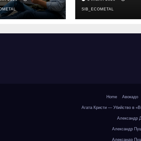
бования и
онлайн-курсы
енциальные
OMETAL
SIB_ECOMETAL
ки
Home
Авокадо
Агата Кристи — Убийство в «
Александр 
Александр Пуш
Александр Пуш