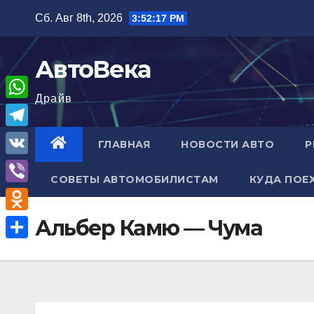
Перейти
Сб. Авг 8th, 2026
3:52:17 PM
к
содержимому
АвтоВека
Драйв
W
h
T
ГЛАВНАЯ
НОВОСТИ АВТО
Р
a
e
V
t
СОВЕТЫ АВТОМОБИЛИСТАМ
КУДА ПОЕ
l
K
V
s
e
i
A
O
Альбер Камю — Чума
g
b
p
d
r
О
e
p
n
a
т
r
o
m
п
k