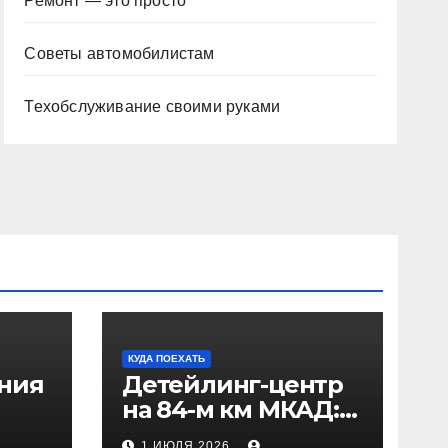
Ремонт — это просто
Советы автомобилистам
Техобслуживание своими руками
КУДА ПОЕХАТЬ
ения
Детейлинг-центр
на 84-м км МКАД:
рез
адрес и проезд
1 ИЮЛЯ 2026