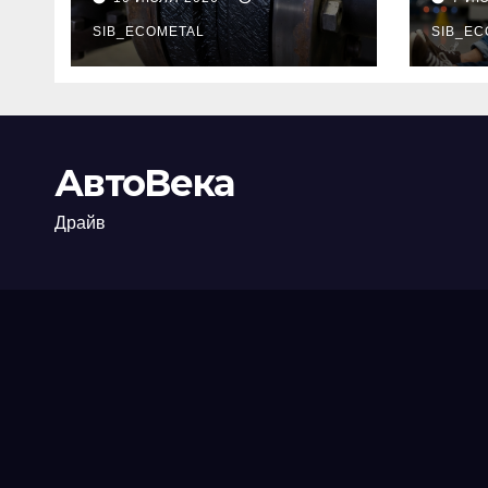
огнезащиты
тре
фланцевых
SIB_ECOMETAL
пот
SIB_EC
соединений
рис
АвтоВека
Драйв