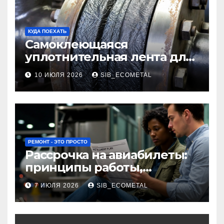
КУДА ПОЕХАТЬ
Самоклеющаяся
уплотнительная лента для
огнезащиты фланцевых
10 ИЮЛЯ 2026
SIB_ECOMETAL
соединений
РЕМОНТ - ЭТО ПРОСТО
Рассрочка на авиабилеты:
принципы работы,
требования и
7 ИЮЛЯ 2026
SIB_ECOMETAL
потенциальные риски