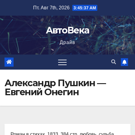
Перейти
Пт. Авг 7th, 2026
3:45:38 AM
к
содержимому
АвтоВека
Драйв
Александр Пушкин —
Евгений Онегин
Роман в стихах, 1833, 384 стр. любовь, судьба,