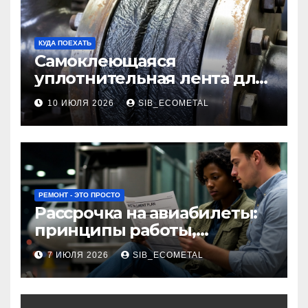
КУДА ПОЕХАТЬ
Самоклеющаяся
уплотнительная лента для
огнезащиты фланцевых
10 ИЮЛЯ 2026
SIB_ECOMETAL
соединений
РЕМОНТ - ЭТО ПРОСТО
Рассрочка на авиабилеты:
принципы работы,
требования и
7 ИЮЛЯ 2026
SIB_ECOMETAL
потенциальные риски