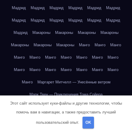
Мадрид
Мадрид
Мадрид
Мадрид
Мадрид
Мадрид
Мадрид
Мадрид
Мадрид
Мадрид
Мадрид
Мадрид
Мадрид
Макароны
Макароны
Макароны
Макароны
Макароны
Макароны
Макароны
Манго
Манго
Манго
Манго
Манго
Манго
Манго
Манго
Манго
Манго
Манго
Манго
Манго
Манго
Манго
Манго
Манго
Манго
Маргарет Митчелл — Унесённые ветром
Марк Твен — Приключения Тома Сойера
Этот сайт использует куки-файлы и другие технологии, чтобы
Марк Твен — Приключения Тома Сойера
помочь вам в навигации, а также предоставить лучший
Марк Твен — Приключения Тома Сойера
пользовательский опыт.
OK
Марк Твен — Приключения Тома Сойера