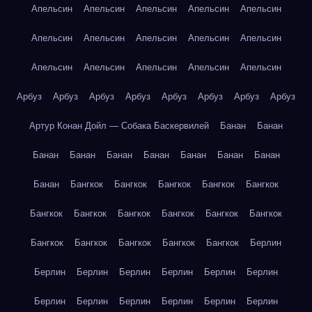
Апельсин
Апельсин
Апельсин
Апельсин
Апельсин
Апельсин
Апельсин
Апельсин
Апельсин
Апельсин
Апельсин
Апельсин
Апельсин
Апельсин
Апельсин
Арбуз
Арбуз
Арбуз
Арбуз
Арбуз
Арбуз
Арбуз
Арбуз
Артур Конан Дойл — Собака Баскервилей
Банан
Банан
Банан
Банан
Банан
Банан
Банан
Банан
Банан
Банан
Бангкок
Бангкок
Бангкок
Бангкок
Бангкок
Бангкок
Бангкок
Бангкок
Бангкок
Бангкок
Бангкок
Бангкок
Бангкок
Бангкок
Бангкок
Бангкок
Берлин
Берлин
Берлин
Берлин
Берлин
Берлин
Берлин
Берлин
Берлин
Берлин
Берлин
Берлин
Берлин