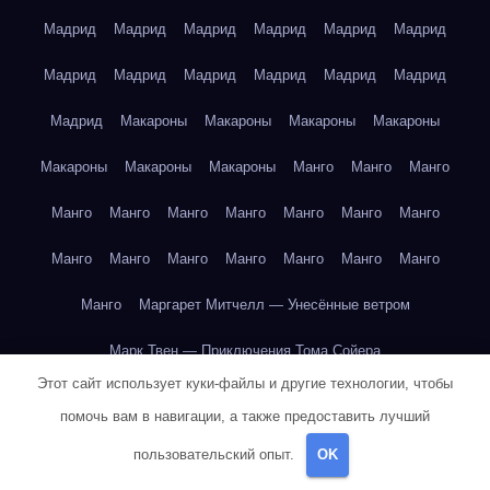
Мадрид
Мадрид
Мадрид
Мадрид
Мадрид
Мадрид
Мадрид
Мадрид
Мадрид
Мадрид
Мадрид
Мадрид
Мадрид
Макароны
Макароны
Макароны
Макароны
Макароны
Макароны
Макароны
Манго
Манго
Манго
Манго
Манго
Манго
Манго
Манго
Манго
Манго
Манго
Манго
Манго
Манго
Манго
Манго
Манго
Манго
Маргарет Митчелл — Унесённые ветром
Марк Твен — Приключения Тома Сойера
Этот сайт использует куки-файлы и другие технологии, чтобы
Марк Твен — Приключения Тома Сойера
помочь вам в навигации, а также предоставить лучший
Марк Твен — Приключения Тома Сойера
пользовательский опыт.
OK
Марк Твен — Приключения Тома Сойера