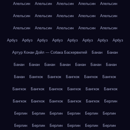
Апельсин
Апельсин
Апельсин
Апельсин
Апельсин
Апельсин
Апельсин
Апельсин
Апельсин
Апельсин
Апельсин
Апельсин
Апельсин
Апельсин
Апельсин
Арбуз
Арбуз
Арбуз
Арбуз
Арбуз
Арбуз
Арбуз
Арбуз
Артур Конан Дойл — Собака Баскервилей
Банан
Банан
Банан
Банан
Банан
Банан
Банан
Банан
Банан
Банан
Бангкок
Бангкок
Бангкок
Бангкок
Бангкок
Бангкок
Бангкок
Бангкок
Бангкок
Бангкок
Бангкок
Бангкок
Бангкок
Бангкок
Бангкок
Бангкок
Берлин
Берлин
Берлин
Берлин
Берлин
Берлин
Берлин
Берлин
Берлин
Берлин
Берлин
Берлин
Берлин