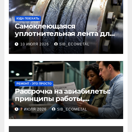
КУДА ПОЕХАТЬ
Самоклеющаяся
уплотнительная лента для
огнезащиты фланцевых
10 ИЮЛЯ 2026
SIB_ECOMETAL
соединений
РЕМОНТ - ЭТО ПРОСТО
Рассрочка на авиабилеты:
принципы работы,
требования и
7 ИЮЛЯ 2026
SIB_ECOMETAL
потенциальные риски