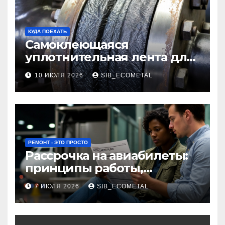
КУДА ПОЕХАТЬ
Самоклеющаяся
уплотнительная лента для
огнезащиты фланцевых
10 ИЮЛЯ 2026
SIB_ECOMETAL
соединений
РЕМОНТ - ЭТО ПРОСТО
Рассрочка на авиабилеты:
принципы работы,
требования и
7 ИЮЛЯ 2026
SIB_ECOMETAL
потенциальные риски