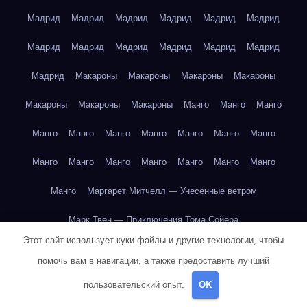
Мадрид
Мадрид
Мадрид
Мадрид
Мадрид
Мадрид
Мадрид
Мадрид
Мадрид
Мадрид
Мадрид
Мадрид
Мадрид
Макароны
Макароны
Макароны
Макароны
Макароны
Макароны
Макароны
Манго
Манго
Манго
Манго
Манго
Манго
Манго
Манго
Манго
Манго
Манго
Манго
Манго
Манго
Манго
Манго
Манго
Манго
Маргарет Митчелл — Унесённые ветром
Марк Твен — Приключения Тома Сойера
Этот сайт использует куки-файлы и другие технологии, чтобы
Марк Твен — Приключения Тома Сойера
помочь вам в навигации, а также предоставить лучший
Марк Твен — Приключения Тома Сойера
пользовательский опыт.
OK
Марк Твен — Приключения Тома Сойера