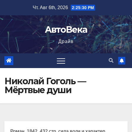
Перейти
Чт. Авг 6th, 2026
2:25:31 PM
к
содержимому
АвтоВека
Драйв
Николай Гоголь —
Мёртвые души
Роман, 1842, 432 стр. сила воли и характер