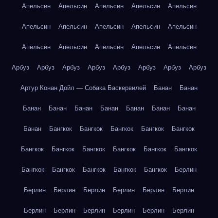
Апельсин
Апельсин
Апельсин
Апельсин
Апельсин
Апельсин
Апельсин
Апельсин
Апельсин
Апельсин
Апельсин
Апельсин
Апельсин
Апельсин
Апельсин
Арбуз
Арбуз
Арбуз
Арбуз
Арбуз
Арбуз
Арбуз
Арбуз
Артур Конан Дойл — Собака Баскервилей
Банан
Банан
Банан
Банан
Банан
Банан
Банан
Банан
Банан
Банан
Бангкок
Бангкок
Бангкок
Бангкок
Бангкок
Бангкок
Бангкок
Бангкок
Бангкок
Бангкок
Бангкок
Бангкок
Бангкок
Бангкок
Бангкок
Бангкок
Берлин
Берлин
Берлин
Берлин
Берлин
Берлин
Берлин
Берлин
Берлин
Берлин
Берлин
Берлин
Берлин