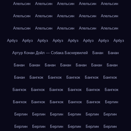
Апельсин
Апельсин
Апельсин
Апельсин
Апельсин
Апельсин
Апельсин
Апельсин
Апельсин
Апельсин
Апельсин
Апельсин
Апельсин
Апельсин
Апельсин
Арбуз
Арбуз
Арбуз
Арбуз
Арбуз
Арбуз
Арбуз
Арбуз
Артур Конан Дойл — Собака Баскервилей
Банан
Банан
Банан
Банан
Банан
Банан
Банан
Банан
Банан
Банан
Бангкок
Бангкок
Бангкок
Бангкок
Бангкок
Бангкок
Бангкок
Бангкок
Бангкок
Бангкок
Бангкок
Бангкок
Бангкок
Бангкок
Бангкок
Бангкок
Берлин
Берлин
Берлин
Берлин
Берлин
Берлин
Берлин
Берлин
Берлин
Берлин
Берлин
Берлин
Берлин