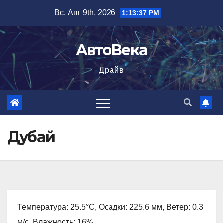
Перейти
Вс. Авг 9th, 2026
1:13:38 PM
к
содержимому
АвтоВека
Драйв
Дубай
Температура: 25.5°C, Осадки: 225.6 мм, Ветер: 0.3
м/с, Влажность: 16%