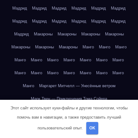
Мадрид
Мадрид
Мадрид
Мадрид
Мадрид
Мадрид
Мадрид
Мадрид
Мадрид
Мадрид
Мадрид
Мадрид
Мадрид
Макароны
Макароны
Макароны
Макароны
Макароны
Макароны
Макароны
Манго
Манго
Манго
Манго
Манго
Манго
Манго
Манго
Манго
Манго
Манго
Манго
Манго
Манго
Манго
Манго
Манго
Манго
Маргарет Митчелл — Унесённые ветром
Марк Твен — Приключения Тома Сойера
Этот сайт использует куки-файлы и другие технологии, чтобы
Марк Твен — Приключения Тома Сойера
помочь вам в навигации, а также предоставить лучший
Марк Твен — Приключения Тома Сойера
пользовательский опыт.
OK
Марк Твен — Приключения Тома Сойера