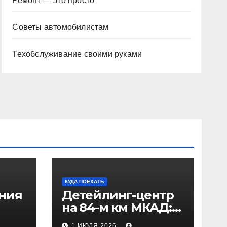
Ремонт — это просто
Советы автомобилистам
Техобслуживание своими руками
КУДА ПОЕХАТЬ
ения
Детейлинг-центр
на 84-м км МКАД:
рез
адрес и проезд
1 ИЮЛЯ 2026