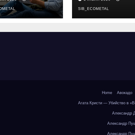
бования и
онлайн-курсы
енциальные
OMETAL
SIB_ECOMETAL
ки
Home
Авокадо
Агата Кристи — Убийство в «
Александр 
Александр Пуш
Александр Пуш