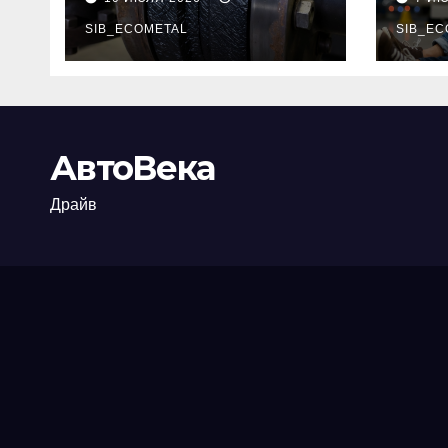
огнезащиты
тре
фланцевых
SIB_ECOMETAL
пот
SIB_EC
соединений
рис
АвтоВека
Драйв