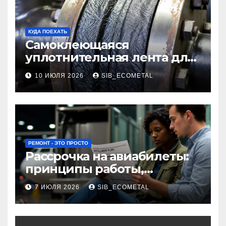
КУДА ПОЕХАТЬ
Самоклеющаяся
уплотнительная лента для
огнезащиты фланцевых
10 ИЮЛЯ 2026
SIB_ECOMETAL
соединений
РЕМОНТ - ЭТО ПРОСТО
Рассрочка на авиабилеты:
принципы работы,
требования и
7 ИЮЛЯ 2026
SIB_ECOMETAL
потенциальные риски