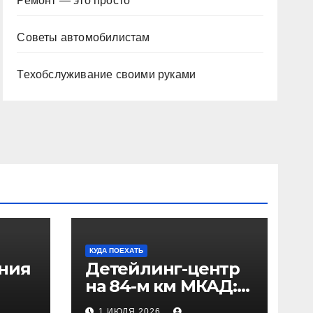
Ремонт — это просто
Советы автомобилистам
Техобслуживание своими руками
КУДА ПОЕХАТЬ
ения
Детейлинг-центр
на 84-м км МКАД:
рез
адрес и проезд
1 ИЮЛЯ 2026