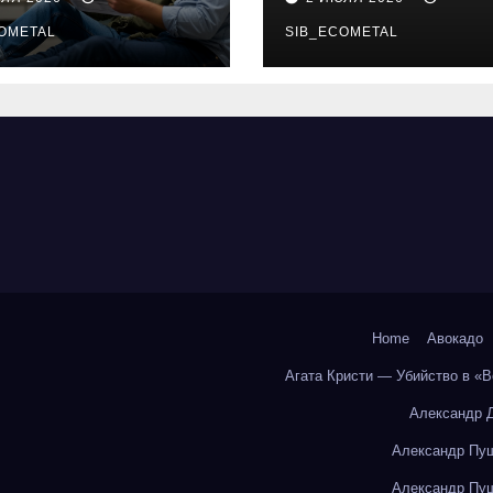
бования и
онлайн-курсы
енциальные
OMETAL
SIB_ECOMETAL
ки
Home
Авокадо
Агата Кристи — Убийство в «
Александр 
Александр Пуш
Александр Пуш