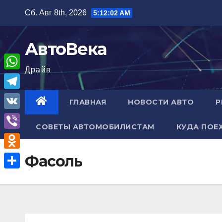
Перейти
Сб. Авг 8th, 2026
5:12:03 AM
к
содержимому
АвтоВека
Драйв
W
h
T
ГЛАВНАЯ
НОВОСТИ АВТО
Р
a
e
V
t
СОВЕТЫ АВТОМОБИЛИСТАМ
КУДА ПОЕ
l
K
V
s
e
i
A
O
Фасоль
g
b
p
d
r
О
e
p
n
a
т
r
o
m
п
k