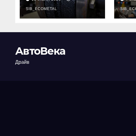
огнезащиты
тре
фланцевых
SIB_ECOMETAL
пот
SIB_EC
соединений
рис
АвтоВека
Драйв