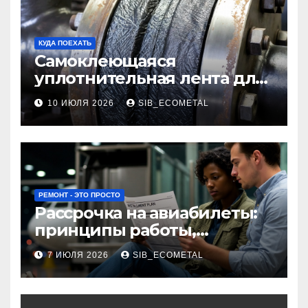
КУДА ПОЕХАТЬ
Самоклеющаяся
уплотнительная лента для
огнезащиты фланцевых
10 ИЮЛЯ 2026
SIB_ECOMETAL
соединений
РЕМОНТ - ЭТО ПРОСТО
Рассрочка на авиабилеты:
принципы работы,
требования и
7 ИЮЛЯ 2026
SIB_ECOMETAL
потенциальные риски