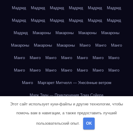
Мадрид
Мадрид
Мадрид
Мадрид
Мадрид
Мадрид
Мадрид
Мадрид
Мадрид
Мадрид
Мадрид
Мадрид
Мадрид
Макароны
Макароны
Макароны
Макароны
Макароны
Макароны
Макароны
Манго
Манго
Манго
Манго
Манго
Манго
Манго
Манго
Манго
Манго
Манго
Манго
Манго
Манго
Манго
Манго
Манго
Манго
Маргарет Митчелл — Унесённые ветром
Марк Твен — Приключения Тома Сойера
Этот сайт использует куки-файлы и другие технологии, чтобы
Марк Твен — Приключения Тома Сойера
помочь вам в навигации, а также предоставить лучший
Марк Твен — Приключения Тома Сойера
пользовательский опыт.
OK
Марк Твен — Приключения Тома Сойера