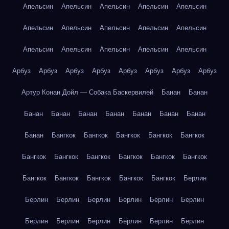
Апельсин
Апельсин
Апельсин
Апельсин
Апельсин
Апельсин
Апельсин
Апельсин
Апельсин
Апельсин
Апельсин
Апельсин
Апельсин
Апельсин
Апельсин
Арбуз
Арбуз
Арбуз
Арбуз
Арбуз
Арбуз
Арбуз
Арбуз
Артур Конан Дойл — Собака Баскервилей
Банан
Банан
Банан
Банан
Банан
Банан
Банан
Банан
Банан
Банан
Бангкок
Бангкок
Бангкок
Бангкок
Бангкок
Бангкок
Бангкок
Бангкок
Бангкок
Бангкок
Бангкок
Бангкок
Бангкок
Бангкок
Бангкок
Бангкок
Берлин
Берлин
Берлин
Берлин
Берлин
Берлин
Берлин
Берлин
Берлин
Берлин
Берлин
Берлин
Берлин