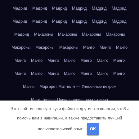
Мадрид
Мадрид
Мадрид
Мадрид
Мадрид
Мадрид
Мадрид
Мадрид
Мадрид
Мадрид
Мадрид
Мадрид
Мадрид
Макароны
Макароны
Макароны
Макароны
Макароны
Макароны
Макароны
Манго
Манго
Манго
Манго
Манго
Манго
Манго
Манго
Манго
Манго
Манго
Манго
Манго
Манго
Манго
Манго
Манго
Манго
Маргарет Митчелл — Унесённые ветром
Марк Твен — Приключения Тома Сойера
Этот сайт использует куки-файлы и другие технологии, чтобы
Марк Твен — Приключения Тома Сойера
помочь вам в навигации, а также предоставить лучший
Марк Твен — Приключения Тома Сойера
пользовательский опыт.
OK
Марк Твен — Приключения Тома Сойера