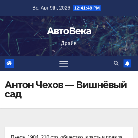
Перейти
Вс. Авг 9th, 2026
12:41:49 PM
к
содержимому
АвтоВека
Драйв
Антон Чехов — Вишнёвый
сад
Пьеса, 1904, 210 стр. общество, власть и правда