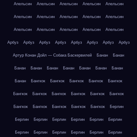
Апельсин
Апельсин
Апельсин
Апельсин
Апельсин
Апельсин
Апельсин
Апельсин
Апельсин
Апельсин
Апельсин
Апельсин
Апельсин
Апельсин
Апельсин
Арбуз
Арбуз
Арбуз
Арбуз
Арбуз
Арбуз
Арбуз
Арбуз
Артур Конан Дойл — Собака Баскервилей
Банан
Банан
Банан
Банан
Банан
Банан
Банан
Банан
Банан
Банан
Бангкок
Бангкок
Бангкок
Бангкок
Бангкок
Бангкок
Бангкок
Бангкок
Бангкок
Бангкок
Бангкок
Бангкок
Бангкок
Бангкок
Бангкок
Бангкок
Берлин
Берлин
Берлин
Берлин
Берлин
Берлин
Берлин
Берлин
Берлин
Берлин
Берлин
Берлин
Берлин