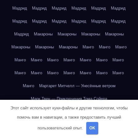
Мадрид
Мадрид
Мадрид
Мадрид
Мадрид
Мадрид
Мадрид
Мадрид
Мадрид
Мадрид
Мадрид
Мадрид
Мадрид
Макароны
Макароны
Макароны
Макароны
Макароны
Макароны
Макароны
Манго
Манго
Манго
Манго
Манго
Манго
Манго
Манго
Манго
Манго
Манго
Манго
Манго
Манго
Манго
Манго
Манго
Манго
Маргарет Митчелл — Унесённые ветром
Марк Твен — Приключения Тома Сойера
Этот сайт использует куки-файлы и другие технологии, чтобы
Марк Твен — Приключения Тома Сойера
помочь вам в навигации, а также предоставить лучший
Марк Твен — Приключения Тома Сойера
пользовательский опыт.
OK
Марк Твен — Приключения Тома Сойера