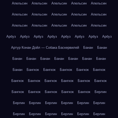
Апельсин
Апельсин
Апельсин
Апельсин
Апельсин
Апельсин
Апельсин
Апельсин
Апельсин
Апельсин
Апельсин
Апельсин
Апельсин
Апельсин
Апельсин
Арбуз
Арбуз
Арбуз
Арбуз
Арбуз
Арбуз
Арбуз
Арбуз
Артур Конан Дойл — Собака Баскервилей
Банан
Банан
Банан
Банан
Банан
Банан
Банан
Банан
Банан
Банан
Бангкок
Бангкок
Бангкок
Бангкок
Бангкок
Бангкок
Бангкок
Бангкок
Бангкок
Бангкок
Бангкок
Бангкок
Бангкок
Бангкок
Бангкок
Бангкок
Берлин
Берлин
Берлин
Берлин
Берлин
Берлин
Берлин
Берлин
Берлин
Берлин
Берлин
Берлин
Берлин