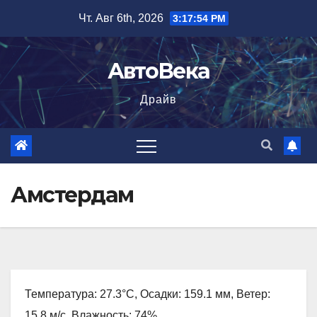
Перейти
Чт. Авг 6th, 2026
3:17:55 PM
к
содержимому
АвтоВека
Драйв
Амстердам
Температура: 27.3°C, Осадки: 159.1 мм, Ветер:
15.8 м/с, Влажность: 74%