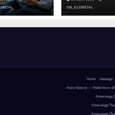
бования и
онлайн-курсы
енциальные
OMETAL
SIB_ECOMETAL
ки
Home
Авокадо
Агата Кристи — Убийство в «
Александр 
Александр Пуш
Александр Пуш