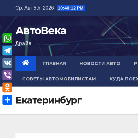
Перейти
Ср. Авг 5th, 2026
10:40:13 PM
к
содержимому
АвтоВека
Драйв
W
h
T
ГЛАВНАЯ
НОВОСТИ АВТО
Р
a
e
V
t
СОВЕТЫ АВТОМОБИЛИСТАМ
КУДА ПОЕ
l
K
V
s
e
i
A
O
Екатеринбург
g
b
p
d
r
О
e
p
n
a
т
r
o
m
п
k