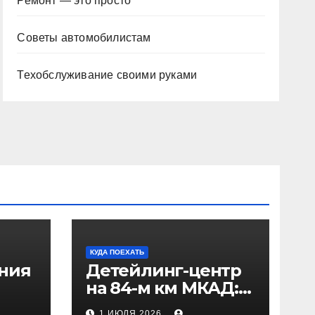
Ремонт — это просто
Советы автомобилистам
Техобслуживание своими руками
КУДА ПОЕХАТЬ
ения
Детейлинг-центр
на 84-м км МКАД:
рез
адрес и проезд
1 ИЮЛЯ 2026