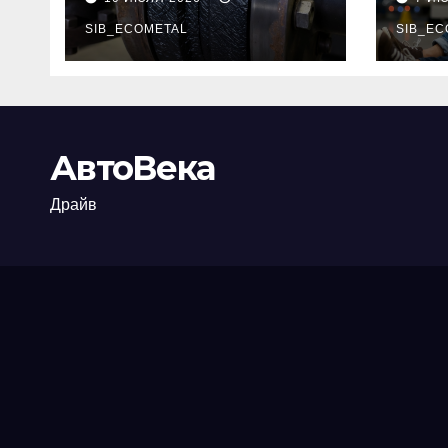
огнезащиты
тре
фланцевых
SIB_ECOMETAL
пот
SIB_EC
соединений
рис
АвтоВека
Драйв