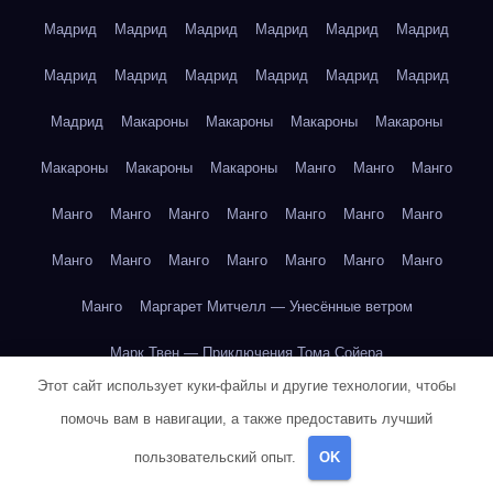
Мадрид
Мадрид
Мадрид
Мадрид
Мадрид
Мадрид
Мадрид
Мадрид
Мадрид
Мадрид
Мадрид
Мадрид
Мадрид
Макароны
Макароны
Макароны
Макароны
Макароны
Макароны
Макароны
Манго
Манго
Манго
Манго
Манго
Манго
Манго
Манго
Манго
Манго
Манго
Манго
Манго
Манго
Манго
Манго
Манго
Манго
Маргарет Митчелл — Унесённые ветром
Марк Твен — Приключения Тома Сойера
Этот сайт использует куки-файлы и другие технологии, чтобы
Марк Твен — Приключения Тома Сойера
помочь вам в навигации, а также предоставить лучший
Марк Твен — Приключения Тома Сойера
пользовательский опыт.
OK
Марк Твен — Приключения Тома Сойера