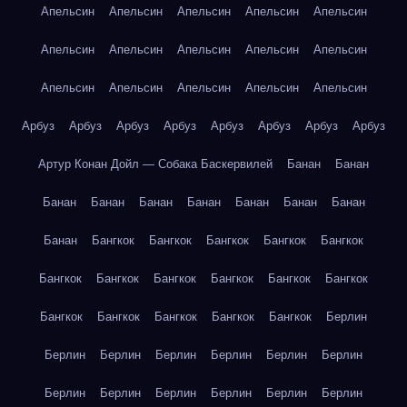
Апельсин
Апельсин
Апельсин
Апельсин
Апельсин
Апельсин
Апельсин
Апельсин
Апельсин
Апельсин
Апельсин
Апельсин
Апельсин
Апельсин
Апельсин
Арбуз
Арбуз
Арбуз
Арбуз
Арбуз
Арбуз
Арбуз
Арбуз
Артур Конан Дойл — Собака Баскервилей
Банан
Банан
Банан
Банан
Банан
Банан
Банан
Банан
Банан
Банан
Бангкок
Бангкок
Бангкок
Бангкок
Бангкок
Бангкок
Бангкок
Бангкок
Бангкок
Бангкок
Бангкок
Бангкок
Бангкок
Бангкок
Бангкок
Бангкок
Берлин
Берлин
Берлин
Берлин
Берлин
Берлин
Берлин
Берлин
Берлин
Берлин
Берлин
Берлин
Берлин