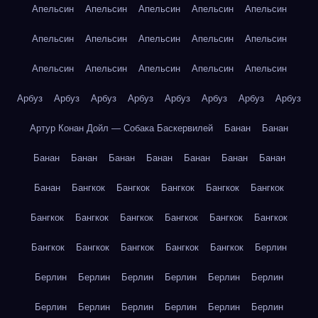
Апельсин
Апельсин
Апельсин
Апельсин
Апельсин
Апельсин
Апельсин
Апельсин
Апельсин
Апельсин
Апельсин
Апельсин
Апельсин
Апельсин
Апельсин
Арбуз
Арбуз
Арбуз
Арбуз
Арбуз
Арбуз
Арбуз
Арбуз
Артур Конан Дойл — Собака Баскервилей
Банан
Банан
Банан
Банан
Банан
Банан
Банан
Банан
Банан
Банан
Бангкок
Бангкок
Бангкок
Бангкок
Бангкок
Бангкок
Бангкок
Бангкок
Бангкок
Бангкок
Бангкок
Бангкок
Бангкок
Бангкок
Бангкок
Бангкок
Берлин
Берлин
Берлин
Берлин
Берлин
Берлин
Берлин
Берлин
Берлин
Берлин
Берлин
Берлин
Берлин