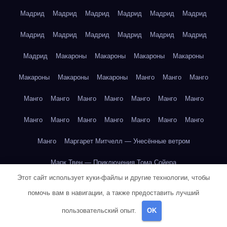
Мадрид
Мадрид
Мадрид
Мадрид
Мадрид
Мадрид
Мадрид
Мадрид
Мадрид
Мадрид
Мадрид
Мадрид
Мадрид
Макароны
Макароны
Макароны
Макароны
Макароны
Макароны
Макароны
Манго
Манго
Манго
Манго
Манго
Манго
Манго
Манго
Манго
Манго
Манго
Манго
Манго
Манго
Манго
Манго
Манго
Манго
Маргарет Митчелл — Унесённые ветром
Марк Твен — Приключения Тома Сойера
Этот сайт использует куки-файлы и другие технологии, чтобы
Марк Твен — Приключения Тома Сойера
помочь вам в навигации, а также предоставить лучший
Марк Твен — Приключения Тома Сойера
пользовательский опыт.
OK
Марк Твен — Приключения Тома Сойера