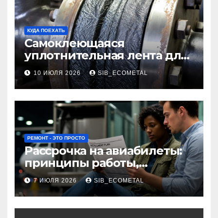
КУДА ПОЕХАТЬ
Самоклеющаяся
уплотнительная лента для
огнезащиты фланцевых
10 ИЮЛЯ 2026
SIB_ECOMETAL
соединений
РЕМОНТ - ЭТО ПРОСТО
Рассрочка на авиабилеты:
принципы работы,
требования и
7 ИЮЛЯ 2026
SIB_ECOMETAL
потенциальные риски