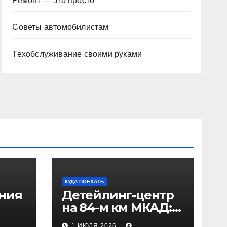
Ремонт — это просто
Советы автомобилистам
Техобслуживание своими руками
КУДА ПОЕХАТЬ
ения
Детейлинг-центр
на 84-м км МКАД:
рез
адрес и проезд
1 ИЮЛЯ 2026