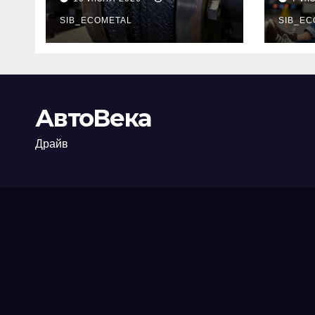
огнезащиты
тре
фланцевых
SIB_ECOMETAL
пот
SIB_EC
соединений
рис
АвтоВека
Драйв