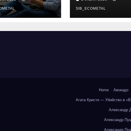
бования и
онлайн-курсы
енциальные
OMETAL
SIB_ECOMETAL
ки
Home
Авокадо
Агата Кристи — Убийство в «
Александр 
Александр Пуш
Александр Пуш