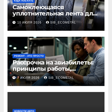
КУДА ПОЕХАТЬ
Самоклеющаяся
уплотнительная лента для
огнезащиты фланцевых
10 ИЮЛЯ 2026
SIB_ECOMETAL
соединений
РЕМОНТ - ЭТО ПРОСТО
Рассрочка на авиабилеты:
принципы работы,
требования и
7 ИЮЛЯ 2026
SIB_ECOMETAL
потенциальные риски
НОВОСТИ АВТО