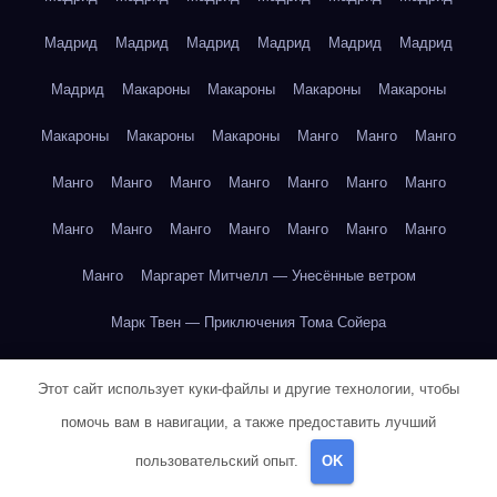
Мадрид
Мадрид
Мадрид
Мадрид
Мадрид
Мадрид
Мадрид
Макароны
Макароны
Макароны
Макароны
Макароны
Макароны
Макароны
Манго
Манго
Манго
Манго
Манго
Манго
Манго
Манго
Манго
Манго
Манго
Манго
Манго
Манго
Манго
Манго
Манго
Манго
Маргарет Митчелл — Унесённые ветром
Марк Твен — Приключения Тома Сойера
Марк Твен — Приключения Тома Сойера
Этот сайт использует куки-файлы и другие технологии, чтобы
Марк Твен — Приключения Тома Сойера
помочь вам в навигации, а также предоставить лучший
пользовательский опыт.
OK
Марк Твен — Приключения Тома Сойера