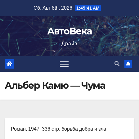
Перейти
Сб. Авг 8th, 2026
1:45:42 AM
к
содержимому
АвтоВека
Драйв
Альбер Камю — Чума
Роман, 1947, 336 стр. борьба добра и зла