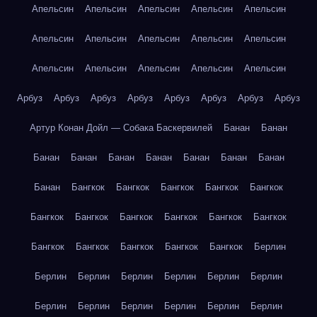
Апельсин
Апельсин
Апельсин
Апельсин
Апельсин
Апельсин
Апельсин
Апельсин
Апельсин
Апельсин
Апельсин
Апельсин
Апельсин
Апельсин
Апельсин
Арбуз
Арбуз
Арбуз
Арбуз
Арбуз
Арбуз
Арбуз
Арбуз
Артур Конан Дойл — Собака Баскервилей
Банан
Банан
Банан
Банан
Банан
Банан
Банан
Банан
Банан
Банан
Бангкок
Бангкок
Бангкок
Бангкок
Бангкок
Бангкок
Бангкок
Бангкок
Бангкок
Бангкок
Бангкок
Бангкок
Бангкок
Бангкок
Бангкок
Бангкок
Берлин
Берлин
Берлин
Берлин
Берлин
Берлин
Берлин
Берлин
Берлин
Берлин
Берлин
Берлин
Берлин