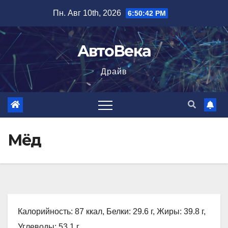
Перейти
Пн. Авг 10th, 2026
6:50:43 PM
к
содержимому
АвтоВека
Драйв
Мёд
Калорийность: 87 ккал, Белки: 29.6 г, Жиры: 39.8 г,
Углеводы: 53.1 г