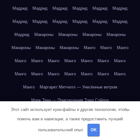
Мадрид
Мадрид
Мадрид
Мадрид
Мадрид
Мадрид
Мадрид
Мадрид
Мадрид
Мадрид
Мадрид
Мадрид
Мадрид
Макароны
Макароны
Макароны
Макароны
Макароны
Макароны
Макароны
Манго
Манго
Манго
Манго
Манго
Манго
Манго
Манго
Манго
Манго
Манго
Манго
Манго
Манго
Манго
Манго
Манго
Манго
Маргарет Митчелл — Унесённые ветром
Марк Твен — Приключения Тома Сойера
Этот сайт использует куки-файлы и другие технологии, чтобы
Марк Твен — Приключения Тома Сойера
помочь вам в навигации, а также предоставить лучший
Марк Твен — Приключения Тома Сойера
пользовательский опыт.
OK
Марк Твен — Приключения Тома Сойера