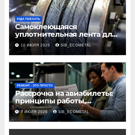
КУДА ПОЕХАТЬ
Самоклеющаяся
уплотнительная лента для
огнезащиты фланцевых
10 ИЮЛЯ 2026
SIB_ECOMETAL
соединений
РЕМОНТ - ЭТО ПРОСТО
Рассрочка на авиабилеты:
принципы работы,
требования и
7 ИЮЛЯ 2026
SIB_ECOMETAL
потенциальные риски