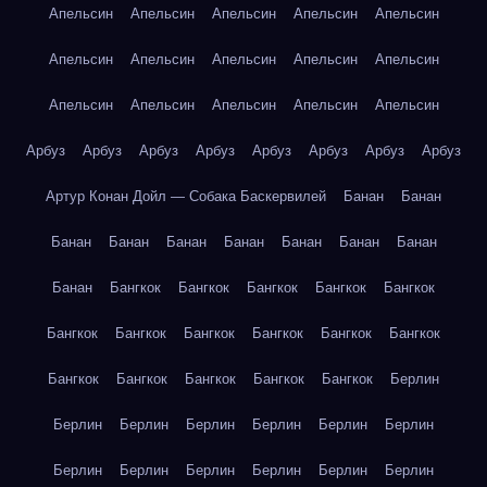
Апельсин
Апельсин
Апельсин
Апельсин
Апельсин
Апельсин
Апельсин
Апельсин
Апельсин
Апельсин
Апельсин
Апельсин
Апельсин
Апельсин
Апельсин
Арбуз
Арбуз
Арбуз
Арбуз
Арбуз
Арбуз
Арбуз
Арбуз
Артур Конан Дойл — Собака Баскервилей
Банан
Банан
Банан
Банан
Банан
Банан
Банан
Банан
Банан
Банан
Бангкок
Бангкок
Бангкок
Бангкок
Бангкок
Бангкок
Бангкок
Бангкок
Бангкок
Бангкок
Бангкок
Бангкок
Бангкок
Бангкок
Бангкок
Бангкок
Берлин
Берлин
Берлин
Берлин
Берлин
Берлин
Берлин
Берлин
Берлин
Берлин
Берлин
Берлин
Берлин