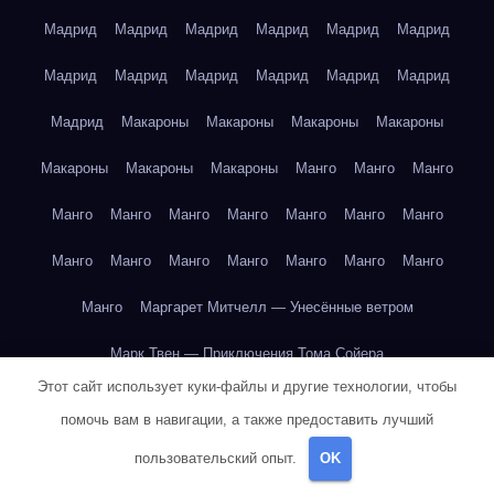
Мадрид
Мадрид
Мадрид
Мадрид
Мадрид
Мадрид
Мадрид
Мадрид
Мадрид
Мадрид
Мадрид
Мадрид
Мадрид
Макароны
Макароны
Макароны
Макароны
Макароны
Макароны
Макароны
Манго
Манго
Манго
Манго
Манго
Манго
Манго
Манго
Манго
Манго
Манго
Манго
Манго
Манго
Манго
Манго
Манго
Манго
Маргарет Митчелл — Унесённые ветром
Марк Твен — Приключения Тома Сойера
Этот сайт использует куки-файлы и другие технологии, чтобы
Марк Твен — Приключения Тома Сойера
помочь вам в навигации, а также предоставить лучший
Марк Твен — Приключения Тома Сойера
пользовательский опыт.
OK
Марк Твен — Приключения Тома Сойера