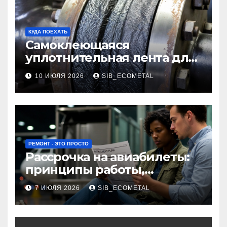
КУДА ПОЕХАТЬ
Самоклеющаяся
уплотнительная лента для
огнезащиты фланцевых
10 ИЮЛЯ 2026
SIB_ECOMETAL
соединений
РЕМОНТ - ЭТО ПРОСТО
Рассрочка на авиабилеты:
принципы работы,
требования и
7 ИЮЛЯ 2026
SIB_ECOMETAL
потенциальные риски