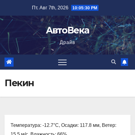
Перейти
Пт. Авг 7th, 2026
10:05:31 PM
к
содержимому
АвтоВека
Драйв
Пекин
Температура: -12.7°C, Осадки: 117.8 мм, Ветер:
15.5 м/с, Влажность: 66%