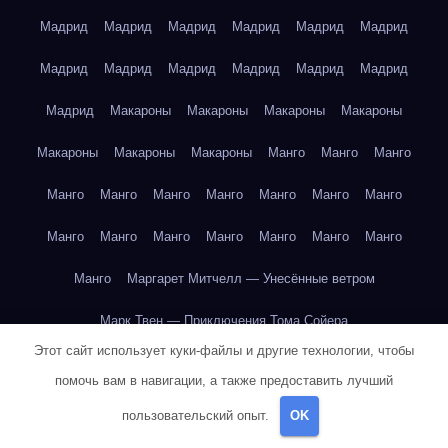
Мадрид
Мадрид
Мадрид
Мадрид
Мадрид
Мадрид
Мадрид
Мадрид
Мадрид
Мадрид
Мадрид
Мадрид
Мадрид
Макароны
Макароны
Макароны
Макароны
Макароны
Макароны
Макароны
Манго
Манго
Манго
Манго
Манго
Манго
Манго
Манго
Манго
Манго
Манго
Манго
Манго
Манго
Манго
Манго
Манго
Манго
Маргарет Митчелл — Унесённые ветром
Марк Твен — Приключения Тома Сойера
Этот сайт использует куки-файлы и другие технологии, чтобы
Марк Твен — Приключения Тома Сойера
помочь вам в навигации, а также предоставить лучший
Марк Твен — Приключения Тома Сойера
пользовательский опыт.
OK
Марк Твен — Приключения Тома Сойера