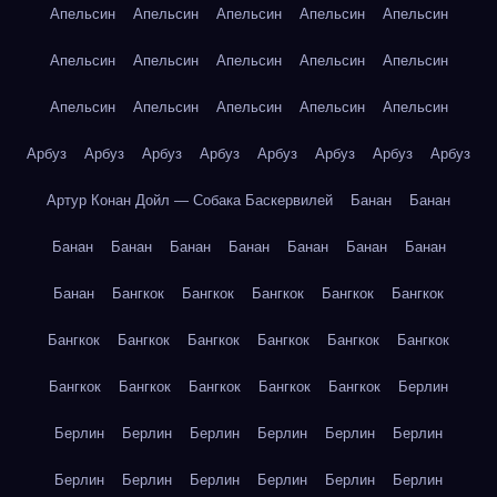
Апельсин
Апельсин
Апельсин
Апельсин
Апельсин
Апельсин
Апельсин
Апельсин
Апельсин
Апельсин
Апельсин
Апельсин
Апельсин
Апельсин
Апельсин
Арбуз
Арбуз
Арбуз
Арбуз
Арбуз
Арбуз
Арбуз
Арбуз
Артур Конан Дойл — Собака Баскервилей
Банан
Банан
Банан
Банан
Банан
Банан
Банан
Банан
Банан
Банан
Бангкок
Бангкок
Бангкок
Бангкок
Бангкок
Бангкок
Бангкок
Бангкок
Бангкок
Бангкок
Бангкок
Бангкок
Бангкок
Бангкок
Бангкок
Бангкок
Берлин
Берлин
Берлин
Берлин
Берлин
Берлин
Берлин
Берлин
Берлин
Берлин
Берлин
Берлин
Берлин