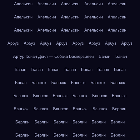
Апельсин
Апельсин
Апельсин
Апельсин
Апельсин
Апельсин
Апельсин
Апельсин
Апельсин
Апельсин
Апельсин
Апельсин
Апельсин
Апельсин
Апельсин
Арбуз
Арбуз
Арбуз
Арбуз
Арбуз
Арбуз
Арбуз
Арбуз
Артур Конан Дойл — Собака Баскервилей
Банан
Банан
Банан
Банан
Банан
Банан
Банан
Банан
Банан
Банан
Бангкок
Бангкок
Бангкок
Бангкок
Бангкок
Бангкок
Бангкок
Бангкок
Бангкок
Бангкок
Бангкок
Бангкок
Бангкок
Бангкок
Бангкок
Бангкок
Берлин
Берлин
Берлин
Берлин
Берлин
Берлин
Берлин
Берлин
Берлин
Берлин
Берлин
Берлин
Берлин