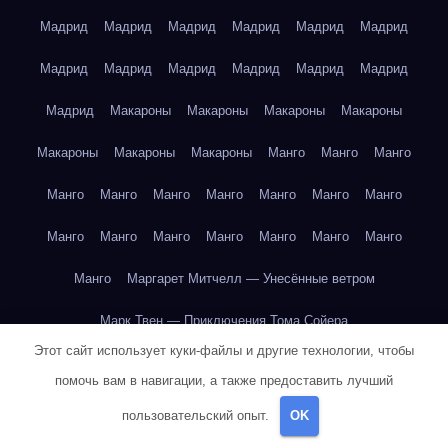
Мадрид
Мадрид
Мадрид
Мадрид
Мадрид
Мадрид
Мадрид
Мадрид
Мадрид
Мадрид
Мадрид
Мадрид
Мадрид
Макароны
Макароны
Макароны
Макароны
Макароны
Макароны
Макароны
Манго
Манго
Манго
Манго
Манго
Манго
Манго
Манго
Манго
Манго
Манго
Манго
Манго
Манго
Манго
Манго
Манго
Манго
Маргарет Митчелл — Унесённые ветром
Марк Твен — Приключения Тома Сойера
Этот сайт использует куки-файлы и другие технологии, чтобы
Марк Твен — Приключения Тома Сойера
помочь вам в навигации, а также предоставить лучший
Марк Твен — Приключения Тома Сойера
пользовательский опыт.
OK
Марк Твен — Приключения Тома Сойера