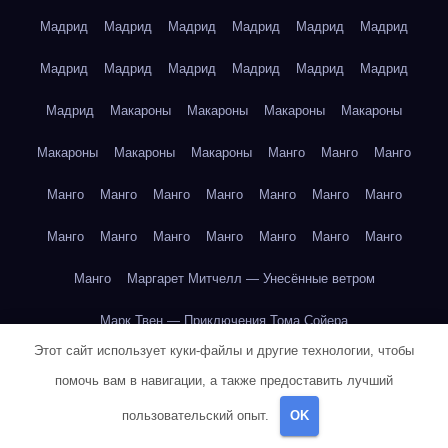
Мадрид
Мадрид
Мадрид
Мадрид
Мадрид
Мадрид
Мадрид
Мадрид
Мадрид
Мадрид
Мадрид
Мадрид
Мадрид
Макароны
Макароны
Макароны
Макароны
Макароны
Макароны
Макароны
Манго
Манго
Манго
Манго
Манго
Манго
Манго
Манго
Манго
Манго
Манго
Манго
Манго
Манго
Манго
Манго
Манго
Манго
Маргарет Митчелл — Унесённые ветром
Марк Твен — Приключения Тома Сойера
Этот сайт использует куки-файлы и другие технологии, чтобы
Марк Твен — Приключения Тома Сойера
помочь вам в навигации, а также предоставить лучший
Марк Твен — Приключения Тома Сойера
пользовательский опыт.
OK
Марк Твен — Приключения Тома Сойера