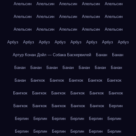
Апельсин
Апельсин
Апельсин
Апельсин
Апельсин
Апельсин
Апельсин
Апельсин
Апельсин
Апельсин
Апельсин
Апельсин
Апельсин
Апельсин
Апельсин
Арбуз
Арбуз
Арбуз
Арбуз
Арбуз
Арбуз
Арбуз
Арбуз
Артур Конан Дойл — Собака Баскервилей
Банан
Банан
Банан
Банан
Банан
Банан
Банан
Банан
Банан
Банан
Бангкок
Бангкок
Бангкок
Бангкок
Бангкок
Бангкок
Бангкок
Бангкок
Бангкок
Бангкок
Бангкок
Бангкок
Бангкок
Бангкок
Бангкок
Бангкок
Берлин
Берлин
Берлин
Берлин
Берлин
Берлин
Берлин
Берлин
Берлин
Берлин
Берлин
Берлин
Берлин