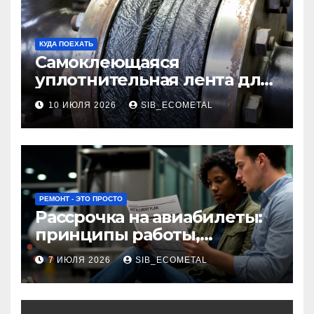
КУДА ПОЕХАТЬ
Самоклеющаяся
уплотнительная лента для
огнезащиты фланцевых
10 ИЮЛЯ 2026
SIB_ECOMETAL
соединений
РЕМОНТ - ЭТО ПРОСТО
Рассрочка на авиабилеты:
принципы работы,
требования и
7 ИЮЛЯ 2026
SIB_ECOMETAL
потенциальные риски