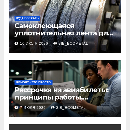
КУДА ПОЕХАТЬ
Самоклеющаяся
уплотнительная лента для
огнезащиты фланцевых
10 ИЮЛЯ 2026
SIB_ECOMETAL
соединений
РЕМОНТ - ЭТО ПРОСТО
Рассрочка на авиабилеты:
принципы работы,
требования и
7 ИЮЛЯ 2026
SIB_ECOMETAL
потенциальные риски