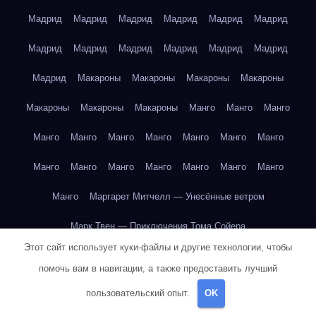
Мадрид
Мадрид
Мадрид
Мадрид
Мадрид
Мадрид
Мадрид
Мадрид
Мадрид
Мадрид
Мадрид
Мадрид
Мадрид
Макароны
Макароны
Макароны
Макароны
Макароны
Макароны
Макароны
Манго
Манго
Манго
Манго
Манго
Манго
Манго
Манго
Манго
Манго
Манго
Манго
Манго
Манго
Манго
Манго
Манго
Манго
Маргарет Митчелл — Унесённые ветром
Марк Твен — Приключения Тома Сойера
Этот сайт использует куки-файлы и другие технологии, чтобы
Марк Твен — Приключения Тома Сойера
помочь вам в навигации, а также предоставить лучший
Марк Твен — Приключения Тома Сойера
пользовательский опыт.
OK
Марк Твен — Приключения Тома Сойера