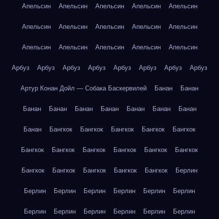
Апельсин
Апельсин
Апельсин
Апельсин
Апельсин
Апельсин
Апельсин
Апельсин
Апельсин
Апельсин
Апельсин
Апельсин
Апельсин
Апельсин
Апельсин
Арбуз
Арбуз
Арбуз
Арбуз
Арбуз
Арбуз
Арбуз
Арбуз
Артур Конан Дойл — Собака Баскервилей
Банан
Банан
Банан
Банан
Банан
Банан
Банан
Банан
Банан
Банан
Бангкок
Бангкок
Бангкок
Бангкок
Бангкок
Бангкок
Бангкок
Бангкок
Бангкок
Бангкок
Бангкок
Бангкок
Бангкок
Бангкок
Бангкок
Бангкок
Берлин
Берлин
Берлин
Берлин
Берлин
Берлин
Берлин
Берлин
Берлин
Берлин
Берлин
Берлин
Берлин