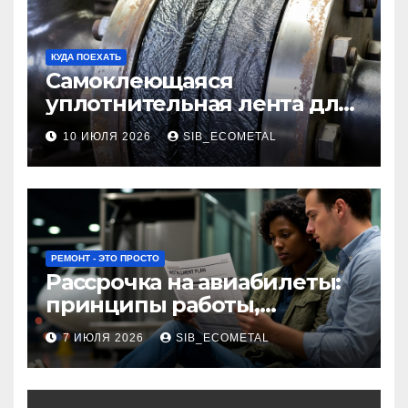
КУДА ПОЕХАТЬ
Самоклеющаяся
уплотнительная лента для
огнезащиты фланцевых
10 ИЮЛЯ 2026
SIB_ECOMETAL
соединений
РЕМОНТ - ЭТО ПРОСТО
Рассрочка на авиабилеты:
принципы работы,
требования и
7 ИЮЛЯ 2026
SIB_ECOMETAL
потенциальные риски