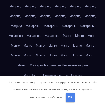
Мадрид
Мадрид
Мадрид
Мадрид
Мадрид
Мадрид
Мадрид
Мадрид
Мадрид
Мадрид
Мадрид
Мадрид
Мадрид
Макароны
Макароны
Макароны
Макароны
Макароны
Макароны
Макароны
Манго
Манго
Манго
Манго
Манго
Манго
Манго
Манго
Манго
Манго
Манго
Манго
Манго
Манго
Манго
Манго
Манго
Манго
Маргарет Митчелл — Унесённые ветром
Марк Твен — Приключения Тома Сойера
Этот сайт использует куки-файлы и другие технологии, чтобы
Марк Твен — Приключения Тома Сойера
помочь вам в навигации, а также предоставить лучший
Марк Твен — Приключения Тома Сойера
пользовательский опыт.
OK
Марк Твен — Приключения Тома Сойера