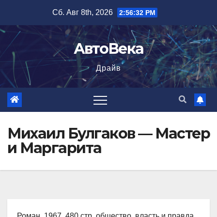
Перейти
Сб. Авг 8th, 2026
2:56:33 PM
к
содержимому
АвтоВека
Драйв
Михаил Булгаков — Мастер
и Маргарита
Роман, 1967, 480 стр. общество, власть и правда