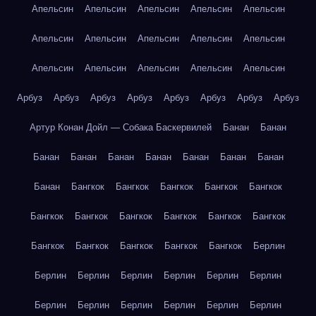
Апельсин
Апельсин
Апельсин
Апельсин
Апельсин
Апельсин
Апельсин
Апельсин
Апельсин
Апельсин
Апельсин
Апельсин
Апельсин
Апельсин
Апельсин
Арбуз
Арбуз
Арбуз
Арбуз
Арбуз
Арбуз
Арбуз
Арбуз
Артур Конан Дойл — Собака Баскервилей
Банан
Банан
Банан
Банан
Банан
Банан
Банан
Банан
Банан
Банан
Бангкок
Бангкок
Бангкок
Бангкок
Бангкок
Бангкок
Бангкок
Бангкок
Бангкок
Бангкок
Бангкок
Бангкок
Бангкок
Бангкок
Бангкок
Бангкок
Берлин
Берлин
Берлин
Берлин
Берлин
Берлин
Берлин
Берлин
Берлин
Берлин
Берлин
Берлин
Берлин