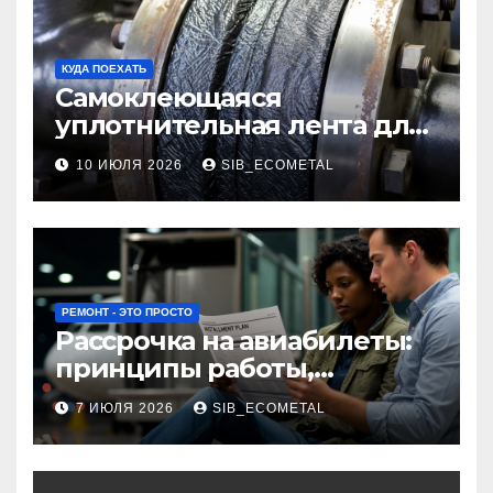
КУДА ПОЕХАТЬ
Самоклеющаяся
уплотнительная лента для
огнезащиты фланцевых
10 ИЮЛЯ 2026
SIB_ECOMETAL
соединений
РЕМОНТ - ЭТО ПРОСТО
Рассрочка на авиабилеты:
принципы работы,
требования и
7 ИЮЛЯ 2026
SIB_ECOMETAL
потенциальные риски