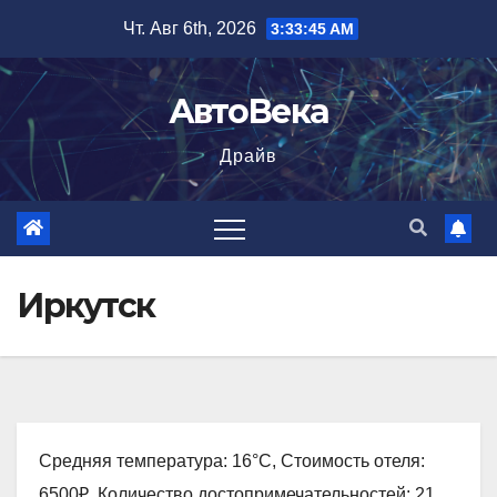
Перейти
Чт. Авг 6th, 2026
3:33:46 AM
к
содержимому
АвтоВека
Драйв
Иркутск
Средняя температура: 16°C, Стоимость отеля:
6500₽, Количество достопримечательностей: 21,