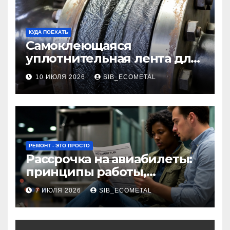
КУДА ПОЕХАТЬ
Самоклеющаяся
уплотнительная лента для
огнезащиты фланцевых
10 ИЮЛЯ 2026
SIB_ECOMETAL
соединений
РЕМОНТ - ЭТО ПРОСТО
Рассрочка на авиабилеты:
принципы работы,
требования и
7 ИЮЛЯ 2026
SIB_ECOMETAL
потенциальные риски