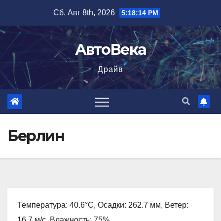
Перейти
Сб. Авг 8th, 2026
5:18:15 PM
к
содержимому
АвтоВека
Драйв
Берлин
Температура: 40.6°C, Осадки: 262.7 мм, Ветер:
16.7 м/с, Влажность: 75%