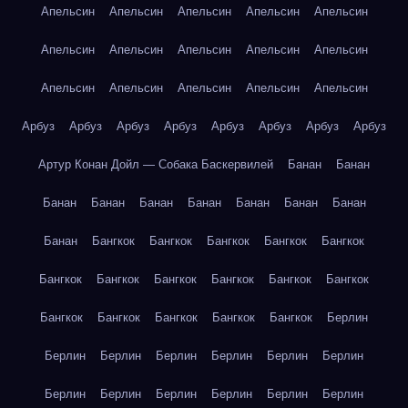
Апельсин
Апельсин
Апельсин
Апельсин
Апельсин
Апельсин
Апельсин
Апельсин
Апельсин
Апельсин
Апельсин
Апельсин
Апельсин
Апельсин
Апельсин
Арбуз
Арбуз
Арбуз
Арбуз
Арбуз
Арбуз
Арбуз
Арбуз
Артур Конан Дойл — Собака Баскервилей
Банан
Банан
Банан
Банан
Банан
Банан
Банан
Банан
Банан
Банан
Бангкок
Бангкок
Бангкок
Бангкок
Бангкок
Бангкок
Бангкок
Бангкок
Бангкок
Бангкок
Бангкок
Бангкок
Бангкок
Бангкок
Бангкок
Бангкок
Берлин
Берлин
Берлин
Берлин
Берлин
Берлин
Берлин
Берлин
Берлин
Берлин
Берлин
Берлин
Берлин