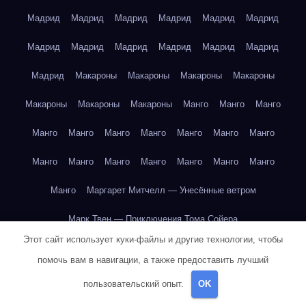
Мадрид
Мадрид
Мадрид
Мадрид
Мадрид
Мадрид
Мадрид
Мадрид
Мадрид
Мадрид
Мадрид
Мадрид
Мадрид
Макароны
Макароны
Макароны
Макароны
Макароны
Макароны
Макароны
Манго
Манго
Манго
Манго
Манго
Манго
Манго
Манго
Манго
Манго
Манго
Манго
Манго
Манго
Манго
Манго
Манго
Манго
Маргарет Митчелл — Унесённые ветром
Марк Твен — Приключения Тома Сойера
Этот сайт использует куки-файлы и другие технологии, чтобы
Марк Твен — Приключения Тома Сойера
помочь вам в навигации, а также предоставить лучший
Марк Твен — Приключения Тома Сойера
пользовательский опыт.
OK
Марк Твен — Приключения Тома Сойера