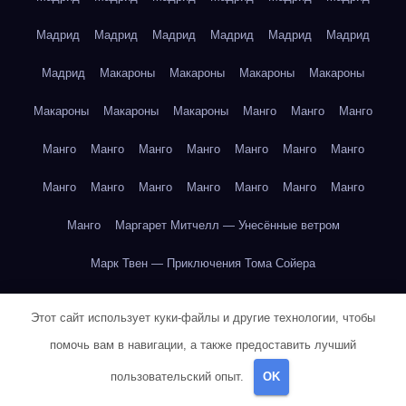
Мадрид
Мадрид
Мадрид
Мадрид
Мадрид
Мадрид
Мадрид
Макароны
Макароны
Макароны
Макароны
Макароны
Макароны
Макароны
Манго
Манго
Манго
Манго
Манго
Манго
Манго
Манго
Манго
Манго
Манго
Манго
Манго
Манго
Манго
Манго
Манго
Манго
Маргарет Митчелл — Унесённые ветром
Марк Твен — Приключения Тома Сойера
Марк Твен — Приключения Тома Сойера
Этот сайт использует куки-файлы и другие технологии, чтобы
Марк Твен — Приключения Тома Сойера
помочь вам в навигации, а также предоставить лучший
пользовательский опыт.
OK
Марк Твен — Приключения Тома Сойера