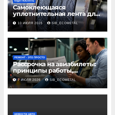
КУДА ПОЕХАТЬ
Самоклеющаяся
уплотнительная лента для
огнезащиты фланцевых
10 ИЮЛЯ 2026
SIB_ECOMETAL
соединений
РЕМОНТ - ЭТО ПРОСТО
Рассрочка на авиабилеты:
принципы работы,
требования и
7 ИЮЛЯ 2026
SIB_ECOMETAL
потенциальные риски
НОВОСТИ АВТО