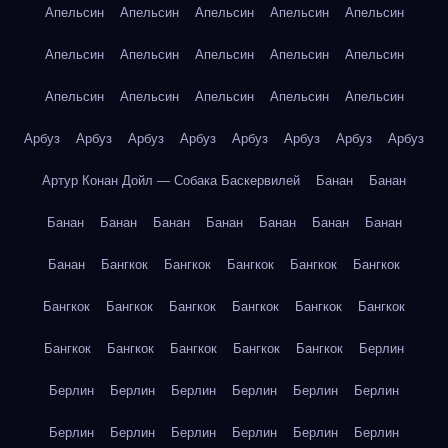
Апельсин
Апельсин
Апельсин
Апельсин
Апельсин
Апельсин
Апельсин
Апельсин
Апельсин
Апельсин
Апельсин
Апельсин
Апельсин
Апельсин
Апельсин
Арбуз
Арбуз
Арбуз
Арбуз
Арбуз
Арбуз
Арбуз
Арбуз
Артур Конан Дойл — Собака Баскервилей
Банан
Банан
Банан
Банан
Банан
Банан
Банан
Банан
Банан
Банан
Бангкок
Бангкок
Бангкок
Бангкок
Бангкок
Бангкок
Бангкок
Бангкок
Бангкок
Бангкок
Бангкок
Бангкок
Бангкок
Бангкок
Бангкок
Бангкок
Берлин
Берлин
Берлин
Берлин
Берлин
Берлин
Берлин
Берлин
Берлин
Берлин
Берлин
Берлин
Берлин