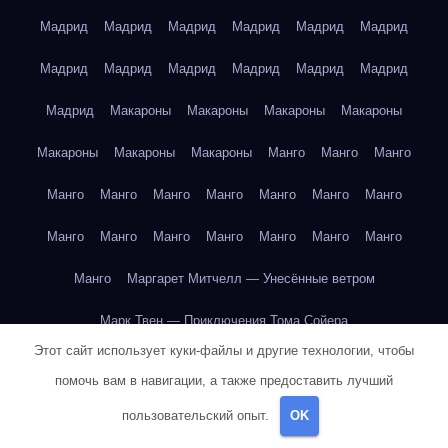
Мадрид
Мадрид
Мадрид
Мадрид
Мадрид
Мадрид
Мадрид
Мадрид
Мадрид
Мадрид
Мадрид
Мадрид
Мадрид
Макароны
Макароны
Макароны
Макароны
Макароны
Макароны
Макароны
Манго
Манго
Манго
Манго
Манго
Манго
Манго
Манго
Манго
Манго
Манго
Манго
Манго
Манго
Манго
Манго
Манго
Манго
Маргарет Митчелл — Унесённые ветром
Марк Твен — Приключения Тома Сойера
Этот сайт использует куки-файлы и другие технологии, чтобы
Марк Твен — Приключения Тома Сойера
помочь вам в навигации, а также предоставить лучший
Марк Твен — Приключения Тома Сойера
пользовательский опыт.
OK
Марк Твен — Приключения Тома Сойера