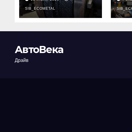
огнезащиты
тре
фланцевых
SIB_ECOMETAL
пот
SIB_EC
соединений
рис
АвтоВека
Драйв