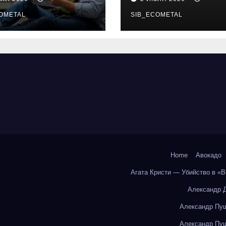
бования и
онлайн-курсы
енциальные
OMETAL
SIB_ECOMETAL
ки
Home
Авокадо
Агата Кристи — Убийство в «
Александр 
Александр Пуш
Александр Пуш