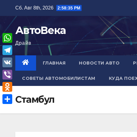
Перейти
Сб. Авг 8th, 2026
2:58:36 PM
к
содержимому
АвтоВека
Драйв
W
h
T
ГЛАВНАЯ
НОВОСТИ АВТО
Р
a
e
V
t
СОВЕТЫ АВТОМОБИЛИСТАМ
КУДА ПОЕ
l
K
V
s
e
i
A
O
Стамбул
g
b
p
d
r
О
e
p
n
a
т
r
o
m
п
k