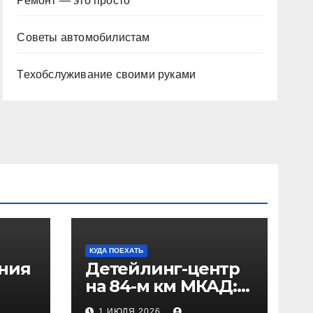
Ремонт — это просто
Советы автомобилистам
Техобслуживание своими руками
КУДА ПОЕХАТЬ
ения
Детейлинг-центр
на 84-м км МКАД:
рез
адрес и проезд
1 ИЮЛЯ 2026