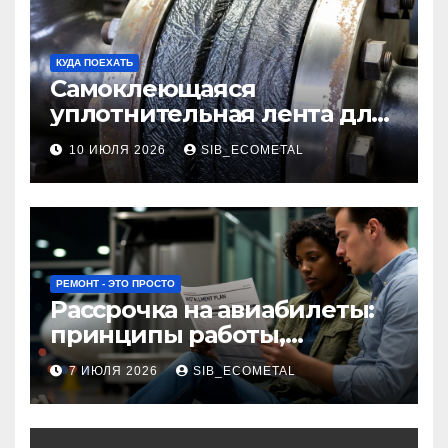
КУДА ПОЕХАТЬ
Самоклеющаяся
уплотнительная лента для
огнезащиты фланцевых
10 ИЮЛЯ 2026
SIB_ECOMETAL
соединений
РЕМОНТ - ЭТО ПРОСТО
Рассрочка на авиабилеты:
принципы работы,
требования и
7 ИЮЛЯ 2026
SIB_ECOMETAL
потенциальные риски