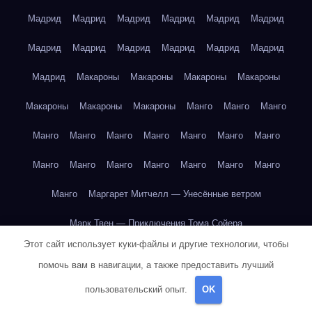
Мадрид
Мадрид
Мадрид
Мадрид
Мадрид
Мадрид
Мадрид
Мадрид
Мадрид
Мадрид
Мадрид
Мадрид
Мадрид
Макароны
Макароны
Макароны
Макароны
Макароны
Макароны
Макароны
Манго
Манго
Манго
Манго
Манго
Манго
Манго
Манго
Манго
Манго
Манго
Манго
Манго
Манго
Манго
Манго
Манго
Манго
Маргарет Митчелл — Унесённые ветром
Марк Твен — Приключения Тома Сойера
Этот сайт использует куки-файлы и другие технологии, чтобы
Марк Твен — Приключения Тома Сойера
помочь вам в навигации, а также предоставить лучший
Марк Твен — Приключения Тома Сойера
пользовательский опыт.
OK
Марк Твен — Приключения Тома Сойера