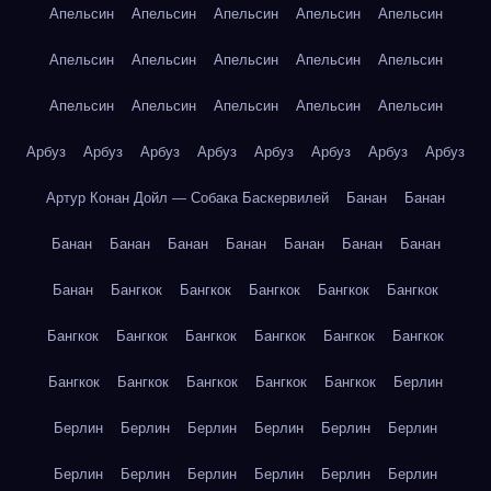
Апельсин
Апельсин
Апельсин
Апельсин
Апельсин
Апельсин
Апельсин
Апельсин
Апельсин
Апельсин
Апельсин
Апельсин
Апельсин
Апельсин
Апельсин
Арбуз
Арбуз
Арбуз
Арбуз
Арбуз
Арбуз
Арбуз
Арбуз
Артур Конан Дойл — Собака Баскервилей
Банан
Банан
Банан
Банан
Банан
Банан
Банан
Банан
Банан
Банан
Бангкок
Бангкок
Бангкок
Бангкок
Бангкок
Бангкок
Бангкок
Бангкок
Бангкок
Бангкок
Бангкок
Бангкок
Бангкок
Бангкок
Бангкок
Бангкок
Берлин
Берлин
Берлин
Берлин
Берлин
Берлин
Берлин
Берлин
Берлин
Берлин
Берлин
Берлин
Берлин