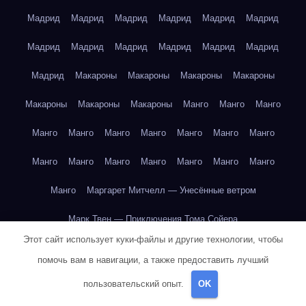
Мадрид
Мадрид
Мадрид
Мадрид
Мадрид
Мадрид
Мадрид
Мадрид
Мадрид
Мадрид
Мадрид
Мадрид
Мадрид
Макароны
Макароны
Макароны
Макароны
Макароны
Макароны
Макароны
Манго
Манго
Манго
Манго
Манго
Манго
Манго
Манго
Манго
Манго
Манго
Манго
Манго
Манго
Манго
Манго
Манго
Манго
Маргарет Митчелл — Унесённые ветром
Марк Твен — Приключения Тома Сойера
Этот сайт использует куки-файлы и другие технологии, чтобы
Марк Твен — Приключения Тома Сойера
помочь вам в навигации, а также предоставить лучший
Марк Твен — Приключения Тома Сойера
пользовательский опыт.
OK
Марк Твен — Приключения Тома Сойера